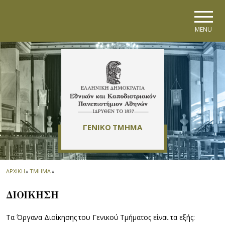
Skip to main navigation
Skip to main content
Skip to page footer
MENU
ΓΕΝΙΚΟ ΤΜΗΜΑ
ΑΡΧΙΚΗ
»
ΤΜΗΜΑ
»
ΔΙΟΙΚΗΣΗ
Τα Όργανα Διοίκησης του Γενικού Τμήματος είναι τα εξής: